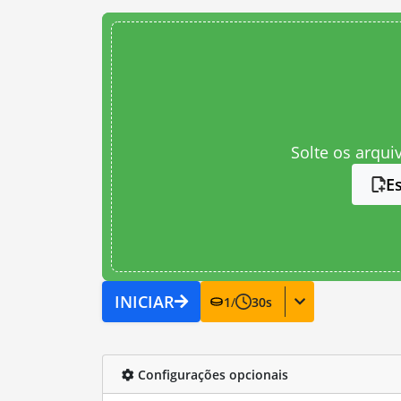
Solte os arqui
E
INICIAR
1
/
30
s
Configurações opcionais